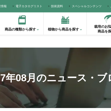
業情報
電子カタログリスト
技術資料
スペシャルコンテンツ
栽培のお
商品の種類
から探す
植物から
商品を探す
商品を
17年08月の
ニュース・ブ