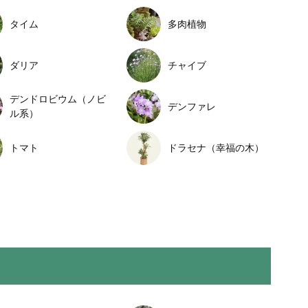
タイム
多肉植物
ダリア
チャイブ
デンドロビウム（ノビ
デンファレ
ル系）
トマト
ドラセナ（幸福の木）