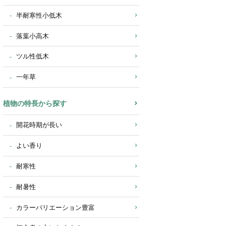
半耐寒性小低木
落葉小高木
ツル性低木
一年草
植物の特長から探す
開花時期が長い
よい香り
耐寒性
耐暑性
カラーバリエーション豊富