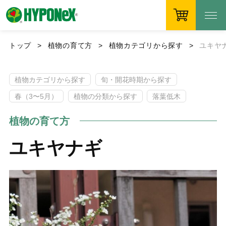
トップ
植物の育て方
植物カテゴリから探す
ユキヤ
植物カテゴリから探す
旬・開花時期から探す
春（3〜5月）
植物の分類から探す
落葉低木
植物の育て方
ユキヤナギ