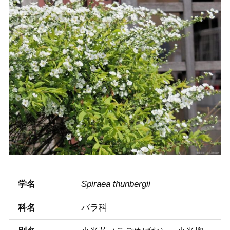
学名
Spiraea thunbergii
科名
バラ科