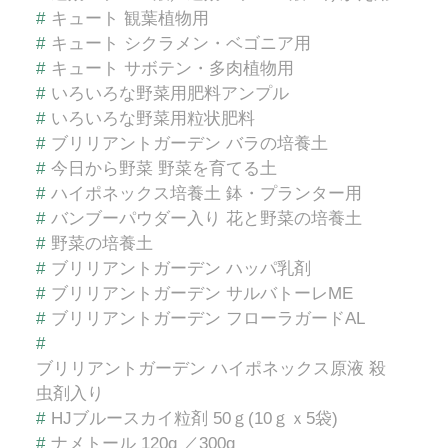
#
キュート 観葉植物用
#
キュート シクラメン・ベゴニア用
#
キュート サボテン・多肉植物用
#
いろいろな野菜用肥料アンプル
#
いろいろな野菜用粒状肥料
#
ブリリアントガーデン バラの培養土
#
今日から野菜 野菜を育てる土
#
ハイポネックス培養土 鉢・プランター用
#
バンブーパウダー入り 花と野菜の培養土
#
野菜の培養土
#
ブリリアントガーデン ハッパ乳剤
#
ブリリアントガーデン サルバトーレME
#
ブリリアントガーデン フローラガードAL
#
ブリリアントガーデン ハイポネックス原液 殺
虫剤入り
#
HJブルースカイ粒剤 50ｇ(10ｇｘ5袋)
#
ナメトール 120g ／300g