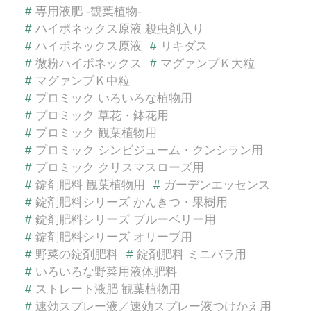
#
専用液肥 -観葉植物-
#
ハイポネックス原液 殺虫剤入り
#
ハイポネックス原液
#
リキダス
#
微粉ハイポネックス
#
マグァンプＫ大粒
#
マグァンプＫ中粒
#
プロミック いろいろな植物用
#
プロミック 草花・鉢花用
#
プロミック 観葉植物用
#
プロミック シンビジューム・クンシラン用
#
プロミック クリスマスローズ用
#
錠剤肥料 観葉植物用
#
ガーデンエッセンス
#
錠剤肥料シリーズ かんきつ・果樹用
#
錠剤肥料シリーズ ブルーベリー用
#
錠剤肥料シリーズ オリーブ用
#
野菜の錠剤肥料
#
錠剤肥料 ミニバラ用
#
いろいろな野菜用液体肥料
#
ストレート液肥 観葉植物用
#
速効スプレー液／速効スプレー液つけかえ用