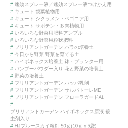
#
速効スプレー液／速効スプレー液つけかえ用
#
キュート 観葉植物用
#
キュート シクラメン・ベゴニア用
#
キュート サボテン・多肉植物用
#
いろいろな野菜用肥料アンプル
#
いろいろな野菜用粒状肥料
#
ブリリアントガーデン バラの培養土
#
今日から野菜 野菜を育てる土
#
ハイポネックス培養土 鉢・プランター用
#
バンブーパウダー入り 花と野菜の培養土
#
野菜の培養土
#
ブリリアントガーデン ハッパ乳剤
#
ブリリアントガーデン サルバトーレME
#
ブリリアントガーデン フローラガードAL
#
ブリリアントガーデン ハイポネックス原液 殺
虫剤入り
#
HJブルースカイ粒剤 50ｇ(10ｇｘ5袋)