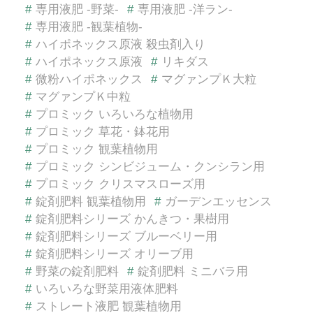
#
専用液肥 -野菜-
#
専用液肥 -洋ラン-
#
専用液肥 -観葉植物-
#
ハイポネックス原液 殺虫剤入り
#
ハイポネックス原液
#
リキダス
#
微粉ハイポネックス
#
マグァンプＫ大粒
#
マグァンプＫ中粒
#
プロミック いろいろな植物用
#
プロミック 草花・鉢花用
#
プロミック 観葉植物用
#
プロミック シンビジューム・クンシラン用
#
プロミック クリスマスローズ用
#
錠剤肥料 観葉植物用
#
ガーデンエッセンス
#
錠剤肥料シリーズ かんきつ・果樹用
#
錠剤肥料シリーズ ブルーベリー用
#
錠剤肥料シリーズ オリーブ用
#
野菜の錠剤肥料
#
錠剤肥料 ミニバラ用
#
いろいろな野菜用液体肥料
#
ストレート液肥 観葉植物用