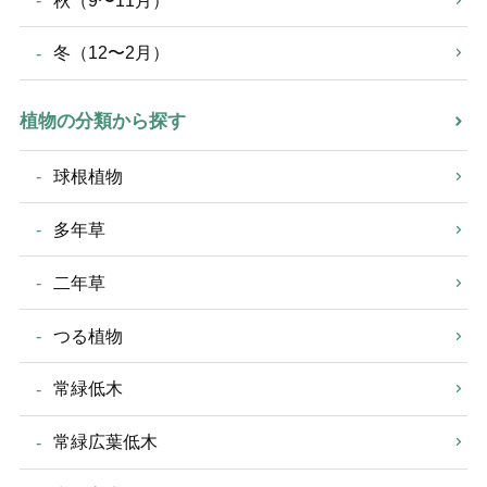
秋（9〜11月）
冬（12〜2月）
植物の分類から探す
球根植物
多年草
二年草
つる植物
常緑低木
常緑広葉低木