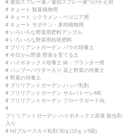
#
速効スプレー液／速効スプレー液つけかえ用
#
キュート 観葉植物用
#
キュート シクラメン・ベゴニア用
#
キュート サボテン・多肉植物用
#
いろいろな野菜用肥料アンプル
#
いろいろな野菜用粒状肥料
#
ブリリアントガーデン バラの培養土
#
今日から野菜 野菜を育てる土
#
ハイポネックス培養土 鉢・プランター用
#
バンブーパウダー入り 花と野菜の培養土
#
野菜の培養土
#
ブリリアントガーデン ハッパ乳剤
#
ブリリアントガーデン サルバトーレME
#
ブリリアントガーデン フローラガードAL
#
ブリリアントガーデン ハイポネックス原液 殺虫剤
入り
#
HJブルースカイ粒剤 50ｇ(10ｇｘ5袋)