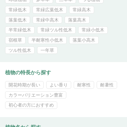
常緑低木
常緑広葉低木
常緑高木
落葉低木
常緑中高木
落葉高木
半常緑低木
常緑ツル性低木
常緑小低木
宿根草
半耐寒性小低木
落葉小高木
ツル性低木
一年草
植物の特長から探す
開花時期が長い
よい香り
耐寒性
耐暑性
カラーバリエーション豊富
初心者の方におすすめ