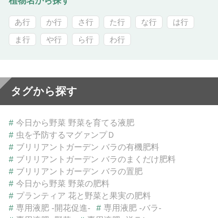
植物名から探す
あ行
か行
さ行
た行
な行
は行
ま行
や行
ら行
わ行
タグから探す
#
今日から野菜 野菜を育てる液肥
#
虫を予防するマグァンプＤ
#
ブリリアントガーデン バラの有機肥料
#
ブリリアントガーデン バラのまくだけ肥料
#
ブリリアントガーデン バラの置肥
#
今日から野菜 野菜の肥料
#
プランティア 花と野菜と果実の肥料
#
専用液肥 -開花促進-
#
専用液肥 -バラ-