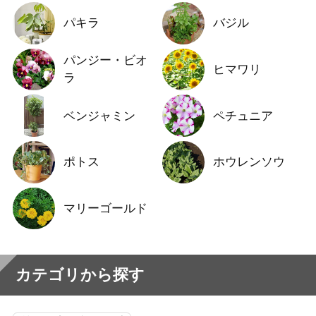
パキラ
バジル
パンジー・ビオ
ヒマワリ
ラ
ベンジャミン
ペチュニア
ポトス
ホウレンソウ
マリーゴールド
カテゴリから探す