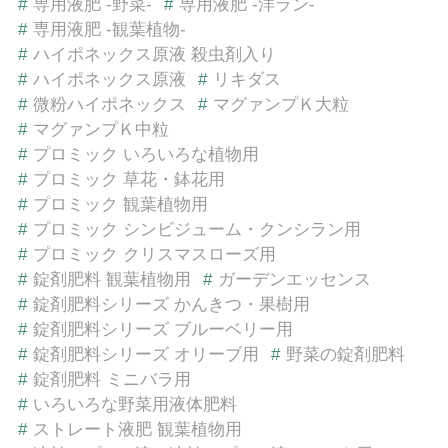
#
専用液肥 -野菜-
#
専用液肥 -洋ラン-
#
専用液肥 -観葉植物-
#
ハイポネックス原液 殺虫剤入り
#
ハイポネックス原液
#
リキダス
#
微粉ハイポネックス
#
マグァンプＫ大粒
#
マグァンプＫ中粒
#
プロミック いろいろな植物用
#
プロミック 草花・鉢花用
#
プロミック 観葉植物用
#
プロミック シンビジューム・クンシラン用
#
プロミック クリスマスローズ用
#
錠剤肥料 観葉植物用
#
ガーデンエッセンス
#
錠剤肥料シリーズ かんきつ・果樹用
#
錠剤肥料シリーズ ブルーベリー用
#
錠剤肥料シリーズ オリーブ用
#
野菜の錠剤肥料
#
錠剤肥料 ミニバラ用
#
いろいろな野菜用液体肥料
#
ストレート液肥 観葉植物用