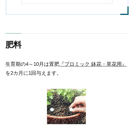
肥料
生育期の4～10月は置肥
『プロミック 鉢花・草花用』
を2カ月に1回与えます。