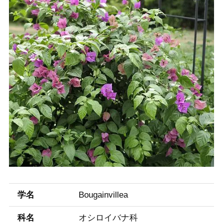
学名
Bougainvillea
科名
オシロイバナ科