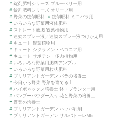
#
錠剤肥料シリーズ ブルーベリー用
#
錠剤肥料シリーズ オリーブ用
#
野菜の錠剤肥料
#
錠剤肥料 ミニバラ用
#
いろいろな野菜用液体肥料
#
ストレート液肥 観葉植物用
#
速効スプレー液／速効スプレー液つけかえ用
#
キュート 観葉植物用
#
キュート シクラメン・ベゴニア用
#
キュート サボテン・多肉植物用
#
いろいろな野菜用肥料アンプル
#
いろいろな野菜用粒状肥料
#
ブリリアントガーデン バラの培養土
#
今日から野菜 野菜を育てる土
#
ハイポネックス培養土 鉢・プランター用
#
バンブーパウダー入り 花と野菜の培養土
#
野菜の培養土
#
ブリリアントガーデン ハッパ乳剤
#
ブリリアントガーデン サルバトーレME