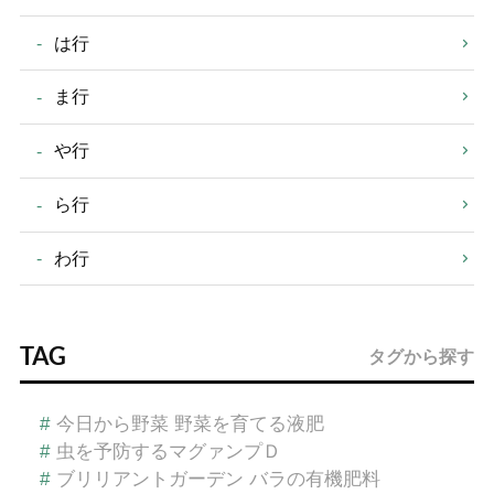
は行
ま行
や行
ら行
わ行
TAG
タグから探す
#
今日から野菜 野菜を育てる液肥
#
虫を予防するマグァンプＤ
#
ブリリアントガーデン バラの有機肥料