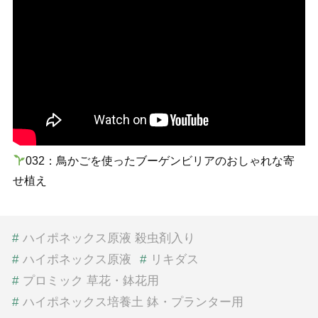
032：鳥かごを使ったブーゲンビリアのおしゃれな寄
せ植え
#
ハイポネックス原液 殺虫剤入り
#
ハイポネックス原液
#
リキダス
#
プロミック 草花・鉢花用
#
ハイポネックス培養土 鉢・プランター用