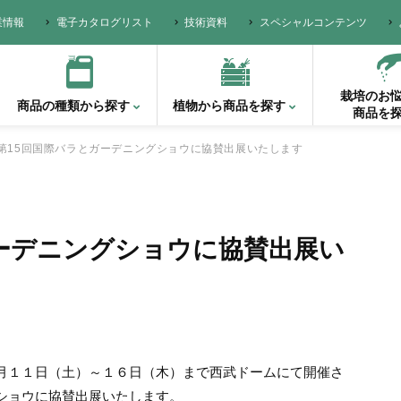
業情報
電子カタログリスト
技術資料
スペシャルコンテンツ
栽培のお
商品の種類
から探す
植物から
商品を探す
商品を
第15回国際バラとガーデニングショウに協賛出展いたします
ーデニングショウに協賛出展い
月１１日（土）～１６日（木）まで西武ドームにて開催さ
ショウに協賛出展いたします。