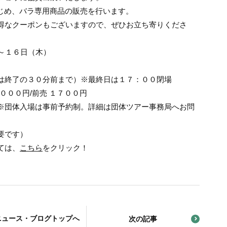
ズをはじめ、バラ専用商品の販売を行います。
得なクーポンもございますので、ぜひお立ち寄りくださ
～１６日（木）
は終了の３０分前まで）※最終日は１７：００閉場
０００円/前売 １７００円
※団体入場は事前予約制。詳細は団体ツアー事務局へお問
要です）
ては、
こちら
をクリック！
ニュース・ブログトップへ
次の記事