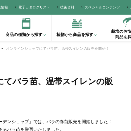
業情報
電子カタログリスト
技術資料
スペシャルコンテンツ
栽培のお
商品の種類
から探す
植物から
商品を探す
商品を
オンラインショップにてバラ苗、温帯スイレンの販売を開始！
にてバラ苗、温帯スイレンの販
ーデンショップ」では、バラの春苗販売を開始しました！
あるバラ苗を厳選いたしました。