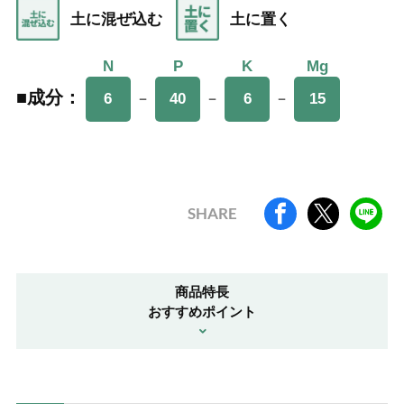
土に混ぜ込む
土に置く
N
N
P
P
K
K
Mg
Mg
■成分：
■成分：
－
－
－
6
6
40
40
6
6
15
15
SHARE
商品特長
おすすめポイント