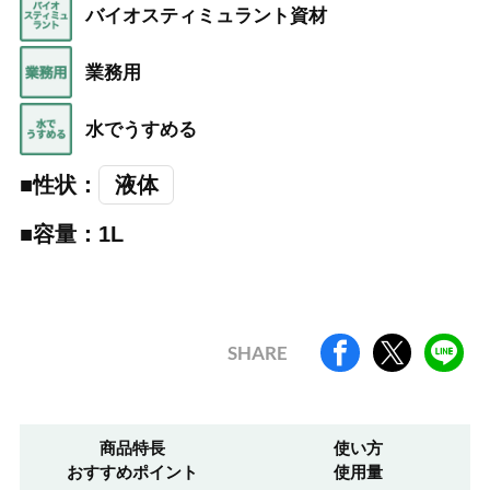
バイオスティミュラント資材
業務用
水でうすめる
■性状：
液体
液体
■容量：1L
SHARE
商品特長
使い方
おすすめポイント
使用量