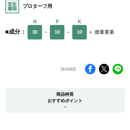
プロターフ用
N
N
N
P
P
P
K
K
K
■成分：
■成分：
■成分：
－
－
＋
微量要素
微量要素
微量要素
30
30
30
10
10
10
10
10
10
SHARE
商品特長
おすすめポイント