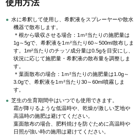
使用方法
水に希釈して使用し、希釈液をスプレーヤーや散水
機器で散布します。
＊根から吸収させる場合：1ｍ²当たりの施肥量は
1g～5gで、希釈液を1ｍ²当たり60～500ml散布しま
す。1m²当たりのチッソ成分量は0.5gを目安にし、
状況に応じて施肥量・希釈液の散布量を調整しま
す。
＊葉面散布の場合：1ｍ²当たりの施肥量は1.0g～
3.0gで、希釈液を1ｍ²当たり30～60ml噴霧しま
す。
芝生の生育期間中はいつでも使用できます。
霜が降りるような低温時や、乾燥が激しい芝地や
高温時の施肥は避けてください。
葉面散布の場合、肥料焼けを防ぐために高温時や
日照が強い時の施用は避けてください。