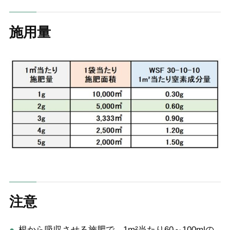
施用量
注意
根から吸収させる施肥で、1m²当たり60～100mlの