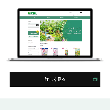
2018年12月発行：
ハイポネックスニュース38号
・新製品野菜用ネクスコートプロ発売案内
・春の野菜苗3寸ポット育苗の施肥提案
・ボンバルディアのメカニズム
・ライゾーでラベンダーの発根伸長促進
・イチゴでのBS資材使用例
・ポットカーネーション5寸の肥培管理事例
・植物活力液リキダスの店頭展開例
2018年06月発行：
詳しく見る
ハイポネックスニュース37号
・総合カタログ電子版ご案内
・新商品オスモコートエグザクトハイK3-4ヵ
月発売案内