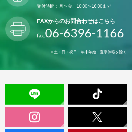
受付時間：月〜金、10:00〜16:00まで
2020年12月発行：
ハイポネックスニュース41号
FAXからの
お問合わせはこちら
06-6396-1166
・有機活力液肥ボンバルディア動画のご案内
fax.
・春の野菜苗・花壇苗生産にオススメ資材
（ライゾー、ユニバーゾル）
・BS資材紹介（マイコジェル、ライゾー、ボ
※土・日・祝日・年末年始・夏季休暇を除く
ンバルディア）
・BS資材事例（アンスリウム、クルクマ、ス
ターチス、トルコギキョウ）
・ネクスコートプロのご紹介
・用土混合用の肥料・資材ご紹介
2020年07月発行：
ハイポネックスニュース40号
・野菜苗・花壇苗の育苗管理（培養土、液