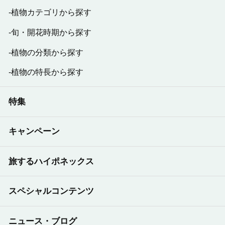
理
植物カテゴリから探す
・ポットカーネーション肥培管理オススメ商
品
旬・開花時期から探す
植物の分類から探す
2017年07月発行：
植物の特長から探す
ハイポネックスニュース35号
・国産メトロミックスJシリーズ新発売のご案
特集
内
・ボンバルディアについて
キャンペーン
・マイクロマックスプレミアムについて
・『晩夏～初秋にかけて見られるパンジー・
ビオラの生育障害と栽培管理』事例
旅するハイポネックス
・『晩夏～初秋にかけての高温時、低日照の
施肥管理の提案』
スペシャルコンテンツ
・『推奨！！マグァンプⅡ速効き＋オスモコ
ートも“元肥一発”の肥培管理』
ニュース・ブログ
・シクラメン5 寸 夏場以降の肥培管理（事