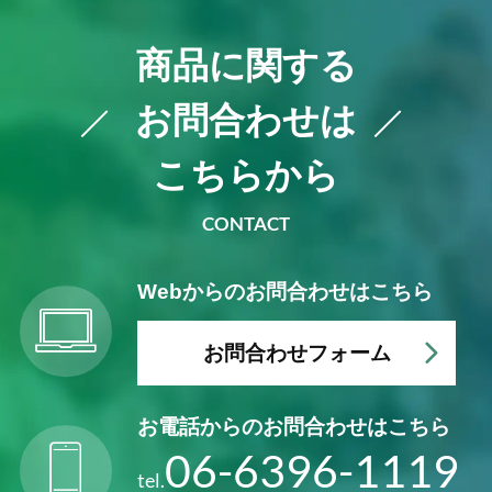
・ナス青枯病でのBS資材対策試験
商品に関する
・その他ご案内
お問合わせは
2021年06月発行：
ハイポネックスニュース42号
こちらから
・BS資材カーネーション事例
・新商品「グリベテン」発売
CONTACT
・新商品「パナケアMA Original」発売予定
・いちごの育苗～定植にオススメ資材（プロ
Webからの
お問合わせはこちら
ミック錠剤、BS資材）
・アジサイ生産にオススメの資材（オスモコ
お問合わせフォーム
ートブルーム、BS資材）
・アジサイ5寸の肥培管理例
・春～秋の花壇苗に向けた新商品のご紹介
お電話からの
お問合わせはこちら
・ネクスコートプロのご紹介
06-6396-1119
・BS資材動画のご案内
tel.