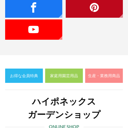
肥）
・春～秋出し花壇苗・野菜苗の育苗肥培管理
・オスモコートエグザクトのご紹介
・土つくり資材・土壌改良資材・暑さ対策資
材ご紹介
・ネクスコートプロ新商品のご案内
2019年07月発行：
ハイポネックスニュース39号
・アジサイの管理におすすめ資材
お得な会員特典
家庭用園芸用品
生産・業務用商品
・野菜向けネクスコートプロ
・コーティング肥料×BS資材
・BS資材のご紹介（マイコジェル、ライゾ
ハイポネックス
ー、ボンバルディア）
・ガーデンシクラメン3 寸ポット肥培管理
ガーデンショップ
・プロミック錠剤オキサミドタイプについて
・シクラメンＱ＆Ａ（夏場の肥培管理）
ONLINE SHOP