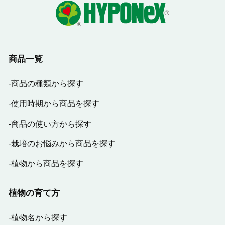
・低温期に効果を発揮するボンバルディア施
用事例
・ガーデンシクラメンでのライゾー使用事例
・シクラメン5寸定植後の管理
・ポットカーネーション3.5寸肥培管理提案
商品一覧
・葉ボタン3寸栽培事例
・メトロミックス群の特長と選び方
商品の種類から探す
使用時期から商品を探す
2017年12月発行：
商品の使い方から探す
ハイポネックスニュース36号
栽培のお悩みから商品を探す
・野菜育苗（春）播種～プラグ育苗
・ハイポネックスのプラグ育苗管理
植物から商品を探す
・野菜育苗（春）定植ポット育苗
・BS資材の紹介（ボンバルディア、ライゾ
植物の育て方
ー、マイコジェル）
・BS総合管理について
植物名から探す
・ポットカーネーション5寸鉢上げ後の肥培管