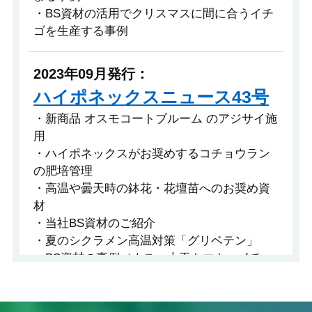
・BS資材の活用でクリスマスに間に合うイチ
ゴを生産する事例
2023年09月発行：
ハイポネックスニュース43号
・新商品 オスモコートブルーム のアジサイ施
用
・ハイポネックスがお奨めするコチョウラン
の肥培管理
・高温や曇天時の鉢花・花壇苗へのお奨め資
材
・当社BS資材のご紹介
・夏のシクラメン高温対策「グリベテン」
・BS資材の事例（ナス、大玉トマト、イチ
ゴ、メロン、トルコギキョウ）
・ストレス環境下における事例（除草剤の残
効土壌）