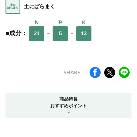
土にばらまく
N
N
N
P
P
P
K
K
K
■成分：
■成分：
■成分：
－
－
21
21
21
5
5
5
13
13
13
SHARE
商品特長
おすすめポイント