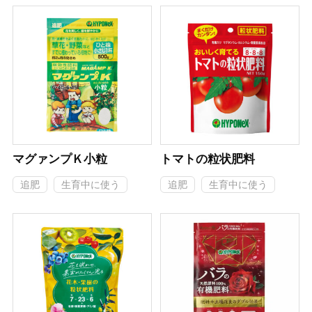
マグァンプＫ小粒
トマトの粒状肥料
追肥
生育中に使う
追肥
生育中に使う