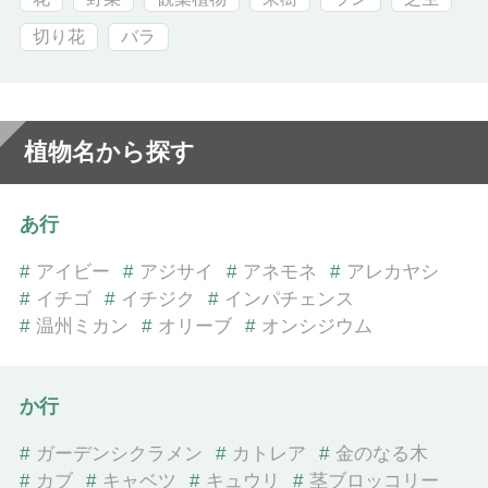
切り花
バラ
植物名から探す
あ行
#
アイビー
#
アジサイ
#
アネモネ
#
アレカヤシ
#
イチゴ
#
イチジク
#
インパチェンス
#
温州ミカン
#
オリーブ
#
オンシジウム
か行
#
ガーデンシクラメン
#
カトレア
#
金のなる木
#
カブ
#
キャベツ
#
キュウリ
#
茎ブロッコリー