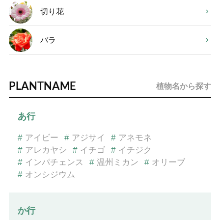
切り花
バラ
PLANTNAME
植物名から探す
あ行
#
アイビー
#
アジサイ
#
アネモネ
#
アレカヤシ
#
イチゴ
#
イチジク
#
インパチェンス
#
温州ミカン
#
オリーブ
#
オンシジウム
か行