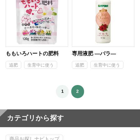
ももいろハートの肥料
専用液肥 ―バラ―
追肥
生育中に使う
追肥
生育中に使う
1
2
カテゴリから探す
商品お探しナビトップ