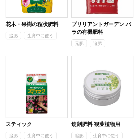
花木・果樹の粒状肥料
ブリリアントガーデン バ
ラの有機肥料
追肥
生育中に使う
元肥
追肥
スティック
錠剤肥料 観葉植物用
追肥
生育中に使う
追肥
生育中に使う