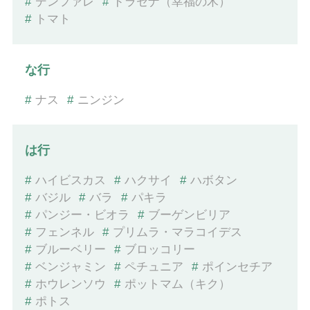
#
デンファレ
#
ドラセナ（幸福の木）
#
トマト
な行
#
ナス
#
ニンジン
は行
#
ハイビスカス
#
ハクサイ
#
ハボタン
#
バジル
#
バラ
#
パキラ
#
パンジー・ビオラ
#
ブーゲンビリア
#
フェンネル
#
プリムラ・マラコイデス
#
ブルーベリー
#
ブロッコリー
#
ベンジャミン
#
ペチュニア
#
ポインセチア
#
ホウレンソウ
#
ポットマム（キク）
#
ポトス