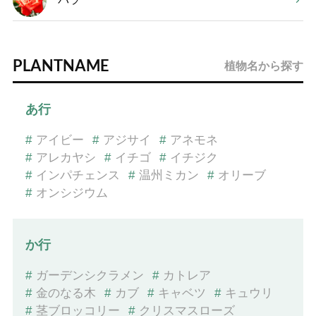
PLANTNAME
植物名から探す
あ行
#
アイビー
#
アジサイ
#
アネモネ
#
アレカヤシ
#
イチゴ
#
イチジク
#
インパチェンス
#
温州ミカン
#
オリーブ
#
オンシジウム
か行
#
ガーデンシクラメン
#
カトレア
#
金のなる木
#
カブ
#
キャベツ
#
キュウリ
#
茎ブロッコリー
#
クリスマスローズ