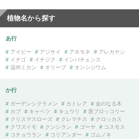
植物名から探す
あ行
#
アイビー
#
アジサイ
#
アネモネ
#
アレカヤシ
#
イチゴ
#
イチジク
#
インパチェンス
#
温州ミカン
#
オリーブ
#
オンシジウム
か行
#
ガーデンシクラメン
#
カトレア
#
金のなる木
#
カブ
#
キャベツ
#
キュウリ
#
茎ブロッコリー
#
クリスマスローズ
#
クレマチス
#
クロッカス
#
クワズイモ
#
クンシラン
#
ゴーヤ
#
コスモス
#
コチョウラン
#
コリアンダー
#
ゴムノキ