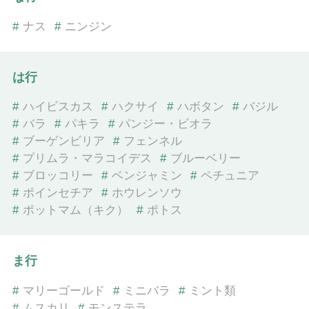
#
ナス
#
ニンジン
は行
#
ハイビスカス
#
ハクサイ
#
ハボタン
#
バジル
#
バラ
#
パキラ
#
パンジー・ビオラ
#
ブーゲンビリア
#
フェンネル
#
プリムラ・マラコイデス
#
ブルーベリー
#
ブロッコリー
#
ベンジャミン
#
ペチュニア
#
ポインセチア
#
ホウレンソウ
#
ポットマム（キク）
#
ポトス
ま行
#
マリーゴールド
#
ミニバラ
#
ミント類
#
ムスカリ
#
モンステラ