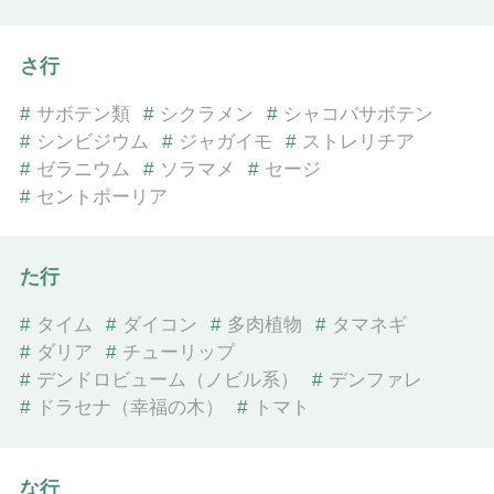
さ行
#
サボテン類
#
シクラメン
#
シャコバサボテン
#
シンビジウム
#
ジャガイモ
#
ストレリチア
#
ゼラニウム
#
ソラマメ
#
セージ
#
セントポーリア
た行
#
タイム
#
ダイコン
#
多肉植物
#
タマネギ
#
ダリア
#
チューリップ
#
デンドロビューム（ノビル系）
#
デンファレ
#
ドラセナ（幸福の木）
#
トマト
な行