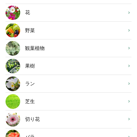
花
野菜
観葉植物
果樹
ラン
芝生
切り花
バラ