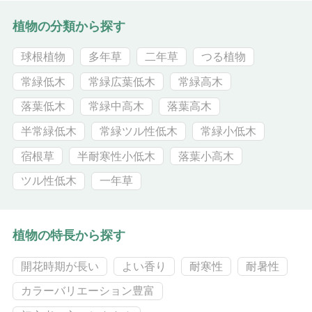
植物の分類から探す
球根植物
多年草
二年草
つる植物
常緑低木
常緑広葉低木
常緑高木
落葉低木
常緑中高木
落葉高木
半常緑低木
常緑ツル性低木
常緑小低木
宿根草
半耐寒性小低木
落葉小高木
ツル性低木
一年草
植物の特長から探す
開花時期が長い
よい香り
耐寒性
耐暑性
カラーバリエーション豊富