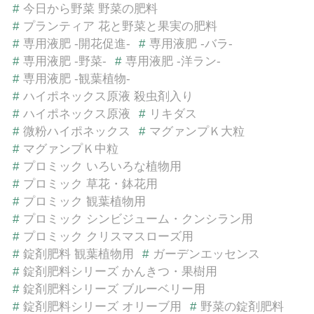
#
今日から野菜 野菜の肥料
#
プランティア 花と野菜と果実の肥料
#
専用液肥 -開花促進-
#
専用液肥 -バラ-
#
専用液肥 -野菜-
#
専用液肥 -洋ラン-
#
専用液肥 -観葉植物-
#
ハイポネックス原液 殺虫剤入り
#
ハイポネックス原液
#
リキダス
#
微粉ハイポネックス
#
マグァンプＫ大粒
#
マグァンプＫ中粒
#
プロミック いろいろな植物用
#
プロミック 草花・鉢花用
#
プロミック 観葉植物用
#
プロミック シンビジューム・クンシラン用
#
プロミック クリスマスローズ用
#
錠剤肥料 観葉植物用
#
ガーデンエッセンス
#
錠剤肥料シリーズ かんきつ・果樹用
#
錠剤肥料シリーズ ブルーベリー用
#
錠剤肥料シリーズ オリーブ用
#
野菜の錠剤肥料