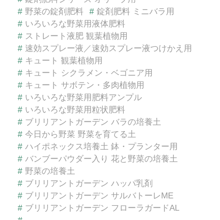
#
野菜の錠剤肥料
#
錠剤肥料 ミニバラ用
#
いろいろな野菜用液体肥料
#
ストレート液肥 観葉植物用
#
速効スプレー液／速効スプレー液つけかえ用
#
キュート 観葉植物用
#
キュート シクラメン・ベゴニア用
#
キュート サボテン・多肉植物用
#
いろいろな野菜用肥料アンプル
#
いろいろな野菜用粒状肥料
#
ブリリアントガーデン バラの培養土
#
今日から野菜 野菜を育てる土
#
ハイポネックス培養土 鉢・プランター用
#
バンブーパウダー入り 花と野菜の培養土
#
野菜の培養土
#
ブリリアントガーデン ハッパ乳剤
#
ブリリアントガーデン サルバトーレME
#
ブリリアントガーデン フローラガードAL