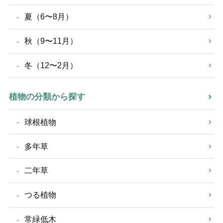
夏（6〜8月）
秋（9〜11月）
冬（12〜2月）
植物の分類から探す
球根植物
多年草
二年草
つる植物
常緑低木