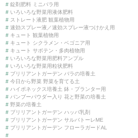
#
錠剤肥料 ミニバラ用
#
いろいろな野菜用液体肥料
#
ストレート液肥 観葉植物用
#
速効スプレー液／速効スプレー液つけかえ用
#
キュート 観葉植物用
#
キュート シクラメン・ベゴニア用
#
キュート サボテン・多肉植物用
#
いろいろな野菜用肥料アンプル
#
いろいろな野菜用粒状肥料
#
ブリリアントガーデン バラの培養土
#
今日から野菜 野菜を育てる土
#
ハイポネックス培養土 鉢・プランター用
#
バンブーパウダー入り 花と野菜の培養土
#
野菜の培養土
#
ブリリアントガーデン ハッパ乳剤
#
ブリリアントガーデン サルバトーレME
#
ブリリアントガーデン フローラガードAL
#