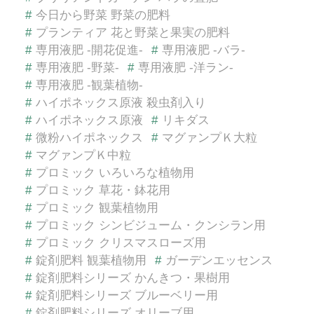
#
今日から野菜 野菜の肥料
#
プランティア 花と野菜と果実の肥料
#
専用液肥 -開花促進-
#
専用液肥 -バラ-
#
専用液肥 -野菜-
#
専用液肥 -洋ラン-
#
専用液肥 -観葉植物-
#
ハイポネックス原液 殺虫剤入り
#
ハイポネックス原液
#
リキダス
#
微粉ハイポネックス
#
マグァンプＫ大粒
#
マグァンプＫ中粒
#
プロミック いろいろな植物用
#
プロミック 草花・鉢花用
#
プロミック 観葉植物用
#
プロミック シンビジューム・クンシラン用
#
プロミック クリスマスローズ用
#
錠剤肥料 観葉植物用
#
ガーデンエッセンス
#
錠剤肥料シリーズ かんきつ・果樹用
#
錠剤肥料シリーズ ブルーベリー用
#
錠剤肥料シリーズ オリーブ用