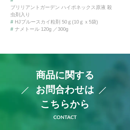
#
ブリリアントガーデン ハイポネックス原液 殺
虫剤入り
#
HJブルースカイ粒剤 50ｇ(10ｇｘ5袋)
#
ナメトール 120g ／300g
商品に関する
お問合わせは
こちらから
CONTACT