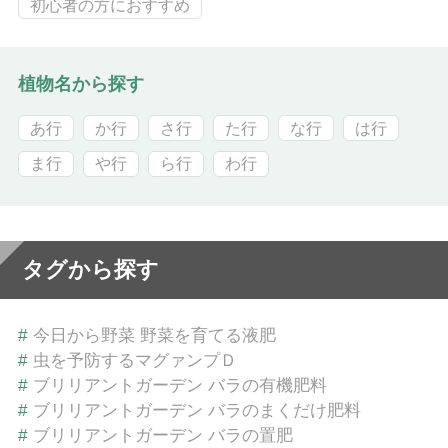
初心者の方におすすめ
植物名から探す
あ行
か行
さ行
た行
な行
は行
ま行
や行
ら行
わ行
タグから探す
#
今日から野菜 野菜を育てる液肥
#
虫を予防するマグァンプＤ
#
ブリリアントガーデン バラの有機肥料
#
ブリリアントガーデン バラのまくだけ肥料
#
ブリリアントガーデン バラの置肥