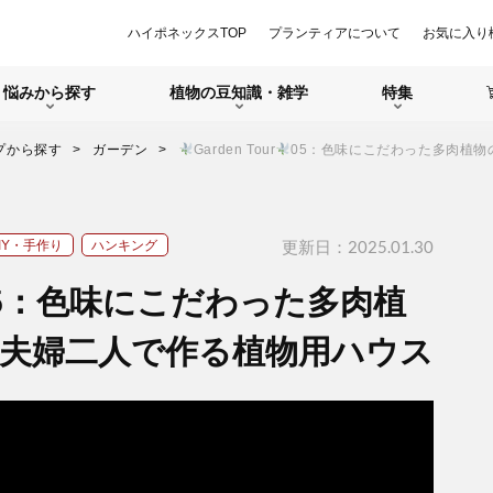
ハイポネックスTOP
プランティアについて
お気に入り
悩みから探す
植物の豆知識・雑学
特集
プから探す
ガーデン
Garden Tour
05：色味にこだわった多肉植
更新日：2025.01.30
IY・手作り
ハンキング
5：色味にこだわった多肉植
夫婦二人で作る植物用ハウス