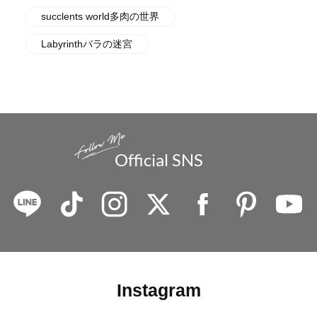
succlents world多肉の世界
Labyrinthバラの迷宮
Official SNS
Instagram