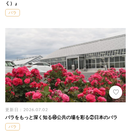
く）』
バラ
更新日：2026.07.02
バラをもっと深く知る㊽公共の場を彩る②日本のバラ
バラ