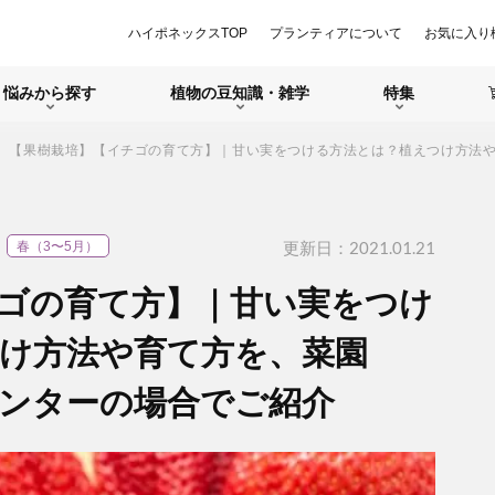
ハイポネックスTOP
プランティアについて
お気に入り
悩みから探す
植物の豆知識・雑学
特集
【果樹栽培】【イチゴの育て方】｜甘い実をつける方法とは？植えつけ方法
更新日：2021.01.21
春（3〜5月）
ゴの育て方】｜甘い実をつけ
け方法や育て方を、菜園
ンターの場合でご紹介