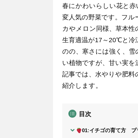
春にかわいらしい花と赤
変人気の野菜です。フル
カやメロン同様、草本性
生育適温が17～20℃と
のの、寒さには強く、雪
い植物ですが、甘い実を
記事では、水やりや肥料
紹介します。
目次
01:イチゴの育て方 