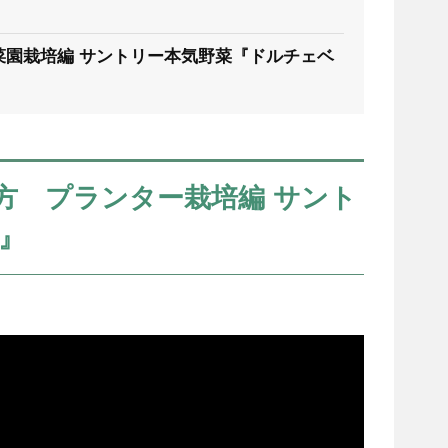
菜園栽培編 サントリー本気野菜『ドルチェベ
て方 プランター栽培編 サント
』