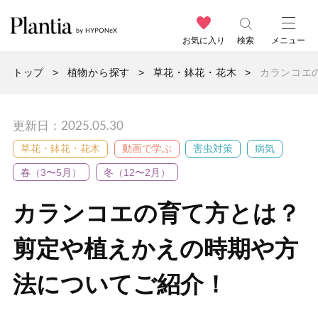
お気に入り
検索
メニュー
トップ
植物から探す
草花・鉢花・花木
カランコエ
更新日：2025.05.30
草花・鉢花・花木
動画で学ぶ
害虫対策
病気
春（3〜5月）
冬（12〜2月）
カランコエの育て方とは？
剪定や植えかえの時期や方
法についてご紹介！