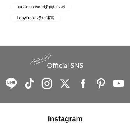
succlents world多肉の世界
Labyrinthバラの迷宮
Official SNS
Instagram