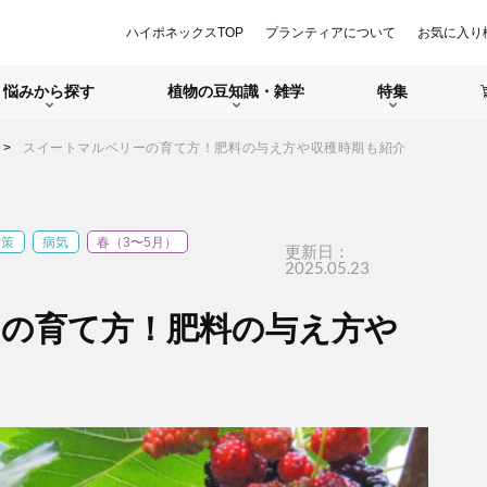
ハイポネックスTOP
プランティアについて
お気に入り
悩みから探す
植物の豆知識・雑学
特集
スイートマルベリーの育て方！肥料の与え方や収穫時期も紹介
対策
病気
春（3〜5月）
更新日：
2025.05.23
の育て方！肥料の与え方や