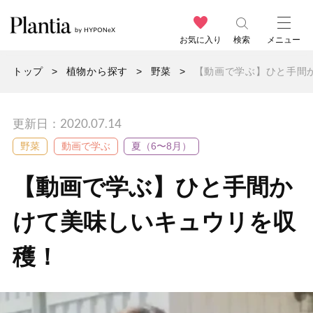
お気に入り
検索
メニュー
トップ
植物から探す
野菜
【動画で学ぶ】ひと手間
更新日：2020.07.14
野菜
動画で学ぶ
夏（6〜8月）
【動画で学ぶ】ひと手間か
けて美味しいキュウリを収
穫！