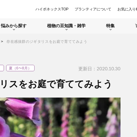
ハイポネックスTOP
プランティアについて
お気に入り
悩みから探す
植物の豆知識・雑学
特集
存在感抜群のジギタリスをお庭で育ててみよう
更新日：2020.10.30
）
夏（6〜8月）
リスをお庭で育ててみよう