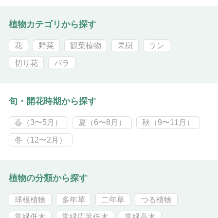
植物カテゴリから探す
花
野菜
観葉植物
果樹
ラン
切り花
バラ
旬・開花時期から探す
春（3〜5月）
夏（6〜8月）
秋（9〜11月）
冬（12〜2月）
植物の分類から探す
球根植物
多年草
二年草
つる植物
常緑低木
常緑広葉低木
常緑高木