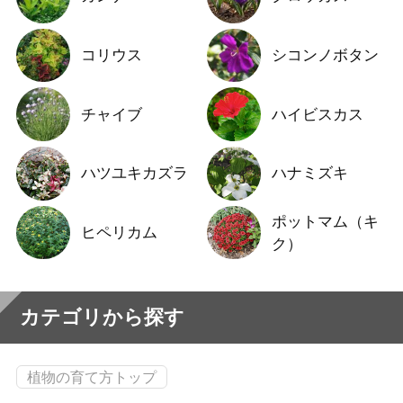
コリウス
シコンノボタン
チャイブ
ハイビスカス
ハツユキカズラ
ハナミズキ
ポットマム（キ
ヒペリカム
ク）
カテゴリから探す
植物の育て方トップ