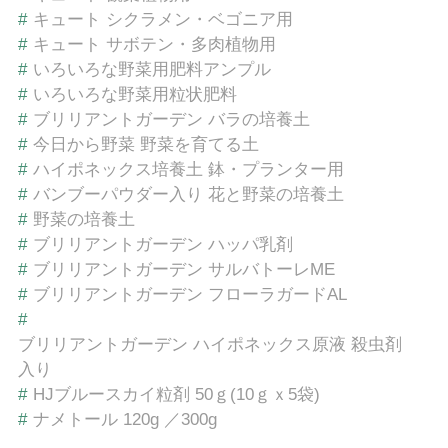
#
キュート シクラメン・ベゴニア用
#
キュート サボテン・多肉植物用
#
いろいろな野菜用肥料アンプル
#
いろいろな野菜用粒状肥料
#
ブリリアントガーデン バラの培養土
#
今日から野菜 野菜を育てる土
#
ハイポネックス培養土 鉢・プランター用
#
バンブーパウダー入り 花と野菜の培養土
#
野菜の培養土
#
ブリリアントガーデン ハッパ乳剤
#
ブリリアントガーデン サルバトーレME
#
ブリリアントガーデン フローラガードAL
#
ブリリアントガーデン ハイポネックス原液 殺虫剤
入り
#
HJブルースカイ粒剤 50ｇ(10ｇｘ5袋)
#
ナメトール 120g ／300g