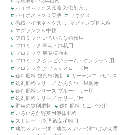
#
専用液肥 -観葉植物-
#
ハイポネックス原液 殺虫剤入り
#
ハイポネックス原液
#
リキダス
#
微粉ハイポネックス
#
マグァンプＫ大粒
#
マグァンプＫ中粒
#
プロミック いろいろな植物用
#
プロミック 草花・鉢花用
#
プロミック 観葉植物用
#
プロミック シンビジューム・クンシラン用
#
プロミック クリスマスローズ用
#
錠剤肥料 観葉植物用
#
ガーデンエッセンス
#
錠剤肥料シリーズ かんきつ・果樹用
#
錠剤肥料シリーズ ブルーベリー用
#
錠剤肥料シリーズ オリーブ用
#
野菜の錠剤肥料
#
錠剤肥料 ミニバラ用
#
いろいろな野菜用液体肥料
#
ストレート液肥 観葉植物用
#
速効スプレー液／速効スプレー液つけかえ用