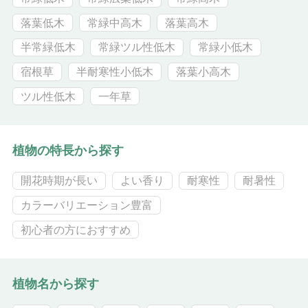
落葉低木
常緑中高木
落葉高木
半常緑低木
常緑ツル性低木
常緑小低木
宿根草
半耐寒性小低木
落葉小高木
ツル性低木
一年草
植物の特長から探す
開花時期が長い
よい香り
耐寒性
耐暑性
カラーバリエーション豊富
初心者の方におすすめ
植物名から探す