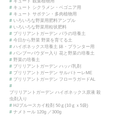
#
キュート 観葉植物用
#
キュート シクラメン・ベゴニア用
#
キュート サボテン・多肉植物用
#
いろいろな野菜用肥料アンプル
#
いろいろな野菜用粒状肥料
#
ブリリアントガーデン バラの培養土
#
今日から野菜 野菜を育てる土
#
ハイポネックス培養土 鉢・プランター用
#
バンブーパウダー入り 花と野菜の培養土
#
野菜の培養土
#
ブリリアントガーデン ハッパ乳剤
#
ブリリアントガーデン サルバトーレME
#
ブリリアントガーデン フローラガードAL
#
ブリリアントガーデン ハイポネックス原液 殺
虫剤入り
#
HJブルースカイ粒剤 50ｇ(10ｇｘ5袋)
#
ナメトール 120g ／300g