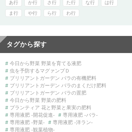
あ行
か行
さ行
た行
な行
は行
ま行
や行
ら行
わ行
タグから探す
#
今日から野菜 野菜を育てる液肥
#
虫を予防するマグァンプＤ
#
ブリリアントガーデン バラの有機肥料
#
ブリリアントガーデン バラのまくだけ肥料
#
ブリリアントガーデン バラの置肥
#
今日から野菜 野菜の肥料
#
プランティア 花と野菜と果実の肥料
#
専用液肥 -開花促進-
#
専用液肥 -バラ-
#
専用液肥 -野菜-
#
専用液肥 -洋ラン-
#
専用液肥 -観葉植物-