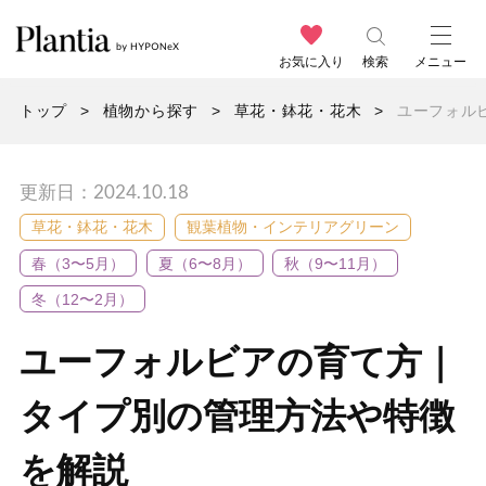
お気に入り
検索
メニュー
トップ
植物から探す
草花・鉢花・花木
ユーフォル
更新日：2024.10.18
草花・鉢花・花木
観葉植物・インテリアグリーン
春（3〜5月）
夏（6〜8月）
秋（9〜11月）
冬（12〜2月）
ユーフォルビアの育て方｜
タイプ別の管理方法や特徴
を解説