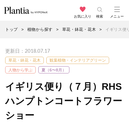
お気に入り
検索
メニュー
トップ
植物から探す
草花・鉢花・花木
イギリス便
更新日：2018.07.17
草花・鉢花・花木
観葉植物・インテリアグリーン
人物から学ぶ
夏（6〜8月）
イギリス便り（７月）RHS
ハンプトンコートフラワー
ショー