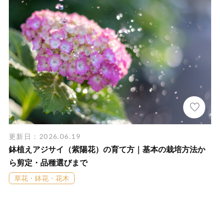
更新日：2026.06.19
鉢植えアジサイ（紫陽花）の育て方｜基本の栽培方法か
ら剪定・品種選びまで
草花・鉢花・花木