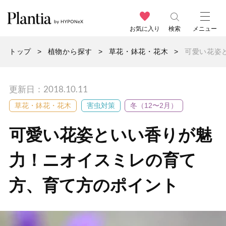
お気に入り
検索
メニュー
トップ
植物から探す
草花・鉢花・花木
可愛い花姿
更新日：2018.10.11
草花・鉢花・花木
害虫対策
冬（12〜2月）
可愛い花姿といい香りが魅
力！ニオイスミレの育て
方、育て方のポイント