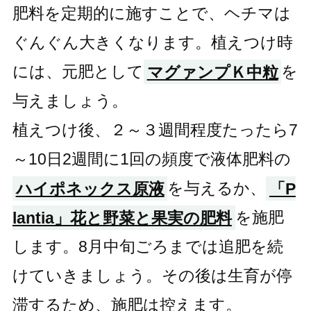
肥料を定期的に施すことで、ヘチマは
ぐんぐん大きくなります。植えつけ時
には、元肥として
マグァンプＫ中粒
を
与えましょう。
植えつけ後、２～３週間程度たったら7
～10日2週間に1回の頻度で液体肥料の
ハイポネックス原液
を与えるか、
「P
lantia」花と野菜と果実の肥料
を施肥
します。8月中旬ごろまでは追肥を続
けていきましょう。その後は生育が停
滞するため、施肥は控えます。