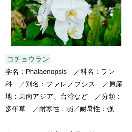
コチョウラン
学名：Phalaenopsis ／科名：ラン
科 ／別名：ファレノプシス ／原産
地：東南アジア、台湾など ／分類：
多年草 ／耐寒性：弱／耐暑性：強