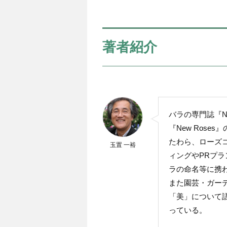
著者紹介
バラの専門誌『Ne
『New Ros
たわら、ローズ
玉置 一裕
ィングやPRプ
ラの命名等に携
また園芸・ガー
「美」について
っている。