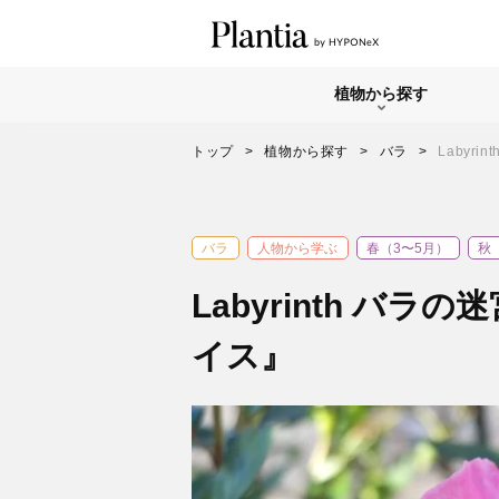
植物から探す
トップ
植物から探す
バラ
Labyri
バラ
人物から学ぶ
春（3〜5月）
秋
Labyrinth バラの
イス』