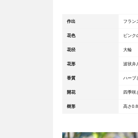
作出
フラン
花色
ピンク
花径
大輪
花形
波状弁
香質
ハーブ
開花
四季咲
樹形
高さ0.