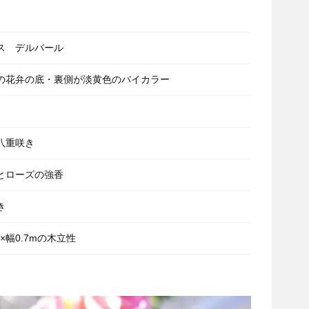
ス デルバール
の花弁の底・裏側が淡黄色のバイカラー
八重咲き
とローズの強香
き
8×幅0.7mの木立性