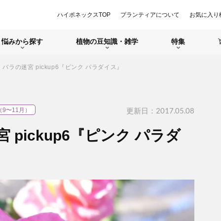
ハイポネックスTOP
プランティアについて
お気に入り
悩みから探す
植物の豆知識・雑学
特集
nth バラの迷宮 pickup6『ピンク パラダイス』
更新日：2017.05.08
（9〜11月）
迷宮 pickup6『ピンク パラダ