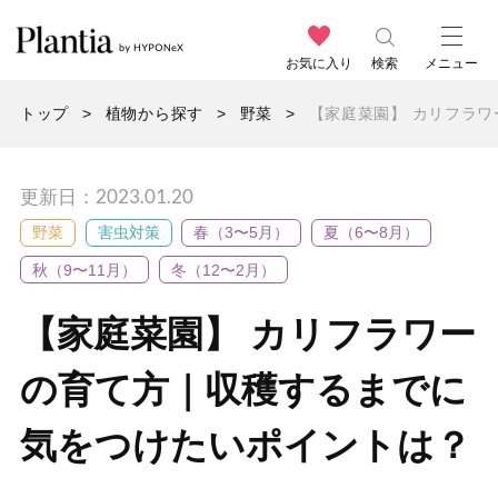
お気に入り
検索
メニュー
トップ
植物から探す
野菜
【家庭菜園】 カリフラ
更新日：2023.01.20
野菜
害虫対策
春（3〜5月）
夏（6〜8月）
秋（9〜11月）
冬（12〜2月）
【家庭菜園】 カリフラワー
の育て方｜収穫するまでに
気をつけたいポイントは？