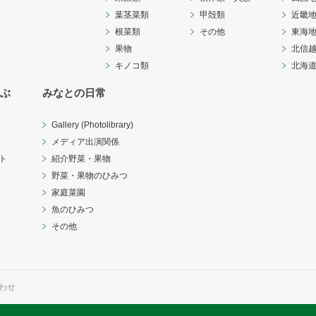
葉茎菜類
甲殻類
近畿
根菜類
その他
東海
果物
北信
キノコ類
北海
ぶ
みなとの日常
Gallery (Photolibrary)
メディア出演関係
ト
紹介野菜・果物
野菜・果物のひみつ
家庭菜園
魚のひみつ
その他
わせ