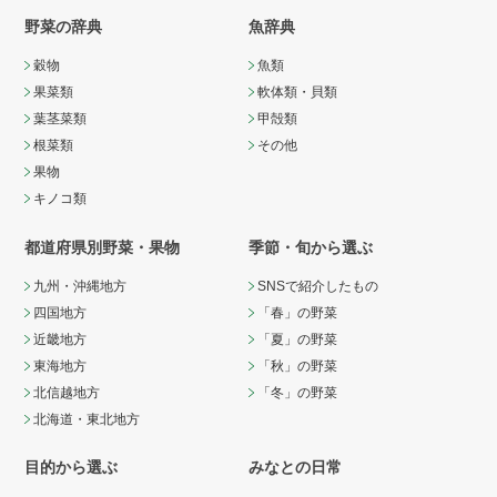
野菜の辞典
魚辞典
穀物
魚類
果菜類
軟体類・貝類
葉茎菜類
甲殻類
根菜類
その他
果物
キノコ類
都道府県別野菜・果物
季節・旬から選ぶ
九州・沖縄地方
SNSで紹介したもの
四国地方
「春」の野菜
近畿地方
「夏」の野菜
東海地方
「秋」の野菜
北信越地方
「冬」の野菜
北海道・東北地方
目的から選ぶ
みなとの日常