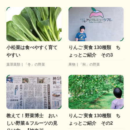
小松菜は食べやすく育て
りんご 実食 130種類 ち
やすい
ょっとご紹介 その3
葉茎菜類
「冬」の野菜
果物
「秋」の野菜
教えて！野菜博士 おい
りんご 実食 130種類 ち
しい野菜＆フルーツの見
ょっとご紹介 その2