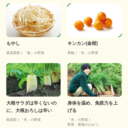
もやし
キンカン(金柑)
葉茎菜類
「春」の野菜
果物
「冬」の野菜
大根サラダは辛くないの
身体を温め、免疫力を上
に、大根おろしは辛い
げる
根菜類
「冬」の野菜
「冬」の野菜
野菜・果物のひみつ