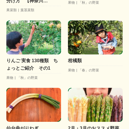
分け方 【神奈川…
果物
「秋」の野菜
果菜類
葉茎菜類
りんご 実食 130種類 ち
柑橘類
ょっとご紹介 その1
果物
「春」の野菜
果物
「秋」の野菜
仙台曲がりねぎ
2月・3月のおススメ野菜