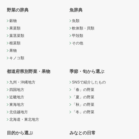
野菜の辞典
魚辞典
穀物
魚類
果菜類
軟体類・貝類
葉茎菜類
甲殻類
根菜類
その他
果物
キノコ類
都道府県別野菜・果物
季節・旬から選ぶ
九州・沖縄地方
SNSで紹介したもの
四国地方
「春」の野菜
近畿地方
「夏」の野菜
東海地方
「秋」の野菜
北信越地方
「冬」の野菜
北海道・東北地方
目的から選ぶ
みなとの日常