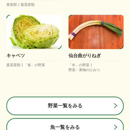
果菜類
葉茎菜類
キャベツ
仙台曲がりねぎ
葉茎菜類
「春」の野菜
「冬」の野菜
野菜・果物のひみつ
野菜一覧をみる
魚一覧をみる