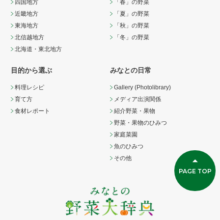
四国地方
「春」の野菜
近畿地方
「夏」の野菜
東海地方
「秋」の野菜
北信越地方
「冬」の野菜
北海道・東北地方
目的から選ぶ
みなとの日常
料理レシピ
Gallery (Photolibrary)
育て方
メディア出演関係
食材レポート
紹介野菜・果物
野菜・果物のひみつ
家庭菜園
魚のひみつ
その他
PAGE TOP