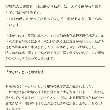
宮城県の伝統野菜「仙台曲がりねぎ」は、大きく曲がった形を
しているのが特徴です。
これは自然に曲がっているのではなく、曲がるように育てられ
ています。
「曲がりねぎ」発祥の地とされている仙台市宮城野区岩切地区は、地
下水の水位が高くにあり、水はけが悪く土に湿度が高いため、ねぎを
はじめ野菜全般に水分が多く入り、根腐れしやすい土壌でした。
特にねぎは地中深くまでねぎができず、深く伸びないので、白い部分
が少ないねぎになってしまいます。
「やとい」という栽培方法
明治時代に「やとい」という独特の栽培方法が生まれました。
一般的なねぎの栽培では成長に合わせて土を寄せていき、白い部分を
増やしていきますが、この「やとい」では、ある程度育ったねぎを一
度抜き取り、傾斜を付けた土の上にねぎを寝かせ、土をかぶせるとい
う方法です。