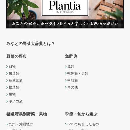
みなとの野菜大辞典とは？
野菜の辞典
魚辞典
穀物
魚類
果菜類
軟体類・貝類
葉茎菜類
甲殻類
根菜類
その他
果物
キノコ類
都道府県別野菜・果物
季節・旬から選ぶ
九州・沖縄地方
SNSで紹介したもの