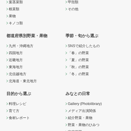
葉茎菜類
甲殻類
根菜類
その他
果物
キノコ類
都道府県別野菜・果物
季節・旬から選ぶ
九州・沖縄地方
SNSで紹介したもの
四国地方
「春」の野菜
近畿地方
「夏」の野菜
東海地方
「秋」の野菜
北信越地方
「冬」の野菜
北海道・東北地方
目的から選ぶ
みなとの日常
料理レシピ
Gallery (Photolibrary)
育て方
メディア出演関係
食材レポート
紹介野菜・果物
野菜・果物のひみつ