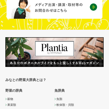
みなとの野菜大辞典とは？
野菜の辞典
魚辞典
穀物
魚類
果菜類
軟体類・貝類