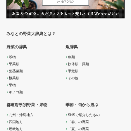
みなとの野菜大辞典とは？
野菜の辞典
魚辞典
穀物
魚類
果菜類
軟体類・貝類
葉茎菜類
甲殻類
根菜類
その他
果物
キノコ類
都道府県別野菜・果物
季節・旬から選ぶ
九州・沖縄地方
SNSで紹介したもの
四国地方
「春」の野菜
近畿地方
「夏」の野菜