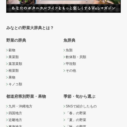
みなとの野菜大辞典とは？
野菜の辞典
魚辞典
穀物
魚類
果菜類
軟体類・貝類
葉茎菜類
甲殻類
根菜類
その他
果物
キノコ類
都道府県別野菜・果物
季節・旬から選ぶ
九州・沖縄地方
SNSで紹介したもの
四国地方
「春」の野菜
近畿地方
「夏」の野菜
東海地方
「秋」の野菜