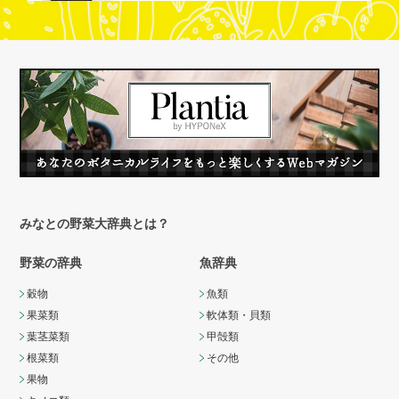
みなとの野菜大辞典とは？
野菜の辞典
魚辞典
穀物
魚類
果菜類
軟体類・貝類
葉茎菜類
甲殻類
根菜類
その他
果物