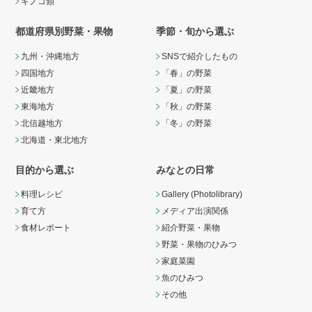
キノコ類
都道府県別野菜・果物
季節・旬から選ぶ
九州・沖縄地方
SNSで紹介したもの
四国地方
「春」の野菜
近畿地方
「夏」の野菜
東海地方
「秋」の野菜
北信越地方
「冬」の野菜
北海道・東北地方
目的から選ぶ
みなとの日常
料理レシピ
Gallery (Photolibrary)
育て方
メディア出演関係
食材レポート
紹介野菜・果物
野菜・果物のひみつ
家庭菜園
魚のひみつ
その他