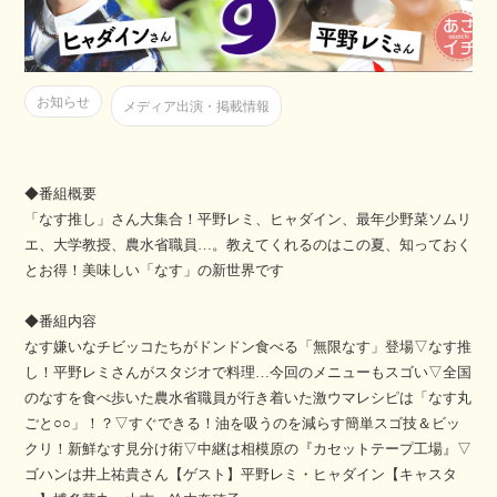
お知らせ
メディア出演・掲載情報
◆番組概要
「なす推し」さん大集合！平野レミ、ヒャダイン、最年少野菜ソムリ
エ、大学教授、農水省職員…。教えてくれるのはこの夏、知っておく
とお得！美味しい「なす」の新世界です
◆番組内容
なす嫌いなチビッコたちがドンドン食べる「無限なす」登場▽なす推
し！平野レミさんがスタジオで料理…今回のメニューもスゴい▽全国
のなすを食べ歩いた農水省職員が行き着いた激ウマレシピは「なす丸
ごと○○」！？▽すぐできる！油を吸うのを減らす簡単スゴ技＆ビッ
クリ！新鮮なす見分け術▽中継は相模原の『カセットテープ工場』▽
ゴハンは井上祐貴さん【ゲスト】平野レミ・ヒャダイン【キャスタ