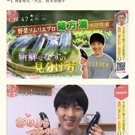
ー】博多華丸・大吉、鈴木奈穂子