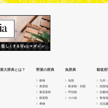
菜大辞典とは？
野菜の辞典
魚辞典
都道府
穀物
魚類
九州
果菜類
軟体類・貝類
四国
葉茎菜類
甲殻類
近畿
根菜類
その他
東海
果物
北信