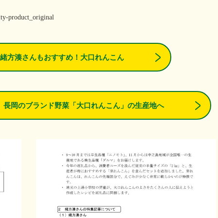
ity-product_original
”緒方湊さんもおすすめ！大口れんこん
、長岡のブランド野菜「大口れんこん」の生産地へ