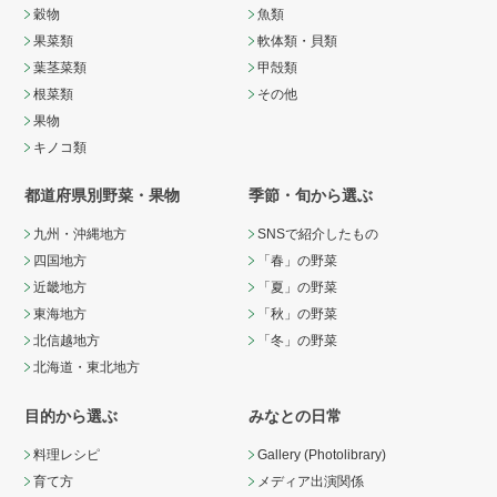
穀物
魚類
果菜類
軟体類・貝類
葉茎菜類
甲殻類
根菜類
その他
果物
キノコ類
都道府県別野菜・果物
季節・旬から選ぶ
九州・沖縄地方
SNSで紹介したもの
四国地方
「春」の野菜
近畿地方
「夏」の野菜
東海地方
「秋」の野菜
北信越地方
「冬」の野菜
北海道・東北地方
目的から選ぶ
みなとの日常
料理レシピ
Gallery (Photolibrary)
育て方
メディア出演関係