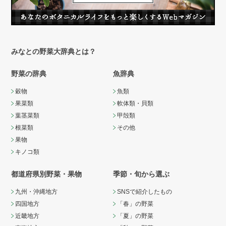
みなとの野菜大辞典とは？
野菜の辞典
魚辞典
穀物
魚類
果菜類
軟体類・貝類
葉茎菜類
甲殻類
根菜類
その他
果物
キノコ類
都道府県別野菜・果物
季節・旬から選ぶ
九州・沖縄地方
SNSで紹介したもの
四国地方
「春」の野菜
近畿地方
「夏」の野菜