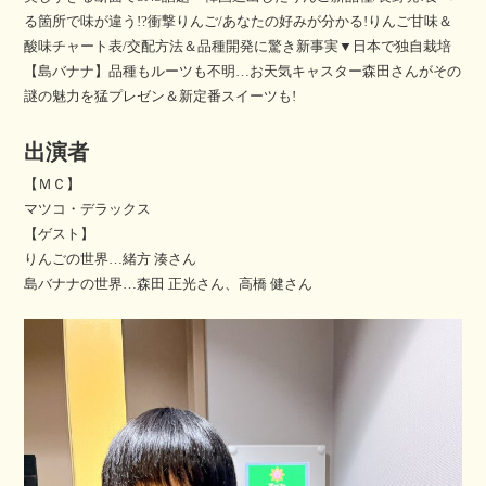
る箇所で味が違う!?衝撃りんご/あなたの好みが分かる!りんご甘味＆
酸味チャート表/交配方法＆品種開発に驚き新事実▼日本で独自栽培
【島バナナ】品種もルーツも不明…お天気キャスター森田さんがその
謎の魅力を猛プレゼン＆新定番スイーツも!
出演者
【ＭＣ】
マツコ・デラックス
【ゲスト】
りんごの世界…緒方 湊さん
島バナナの世界…森田 正光さん、高橋 健さん