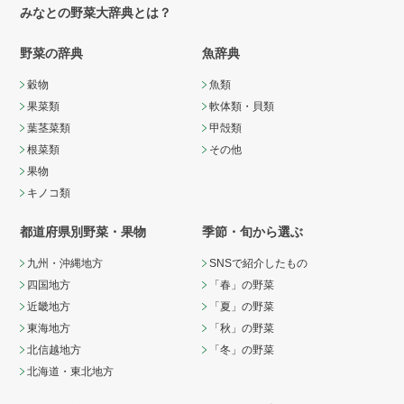
みなとの野菜大辞典とは？
野菜の辞典
魚辞典
穀物
魚類
果菜類
軟体類・貝類
葉茎菜類
甲殻類
根菜類
その他
果物
キノコ類
都道府県別野菜・果物
季節・旬から選ぶ
九州・沖縄地方
SNSで紹介したもの
四国地方
「春」の野菜
近畿地方
「夏」の野菜
東海地方
「秋」の野菜
北信越地方
「冬」の野菜
北海道・東北地方