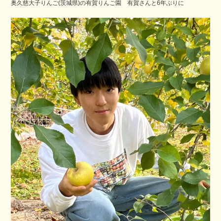
奥久慈大子りんご(茨城県)の有賀りんご園 有賀さんと6年ぶりに