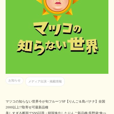
お知らせ
メディア出演・掲載情報
マツコの知らない世界今が旬フルーツSP【りんご＆島バナナ】全国
2000以上!?取寄せ可最新品種
美しすぎる断面でSNS話題・韓国進出したりんご新品種/長野発!食べ