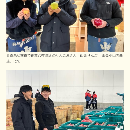
青森県弘前市で創業70年越えのりんご屋さん「山金りんご 山金小山内商
店」にて