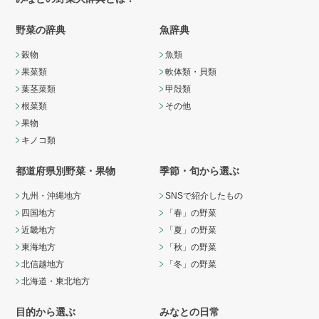
野菜の辞典
魚辞典
穀物
魚類
果菜類
軟体類・貝類
葉茎菜類
甲殻類
根菜類
その他
果物
キノコ類
都道府県別野菜・果物
季節・旬から選ぶ
九州・沖縄地方
SNSで紹介したもの
四国地方
「春」の野菜
近畿地方
「夏」の野菜
東海地方
「秋」の野菜
北信越地方
「冬」の野菜
北海道・東北地方
目的から選ぶ
みなとの日常