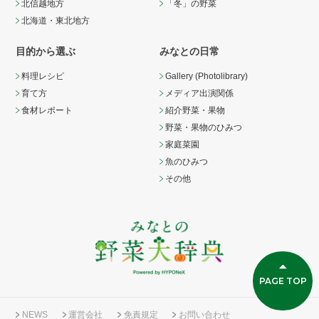
北信越地方
「冬」の野菜
北海道・東北地方
目的から選ぶ
みなとの日常
料理レシピ
Gallery (Photolibrary)
育て方
メディア出演関係
食材レポート
紹介野菜・果物
野菜・果物のひみつ
家庭菜園
魚のひみつ
その他
PAGE TOP
NEWS
運営会社
免責規定
お問い合わせ