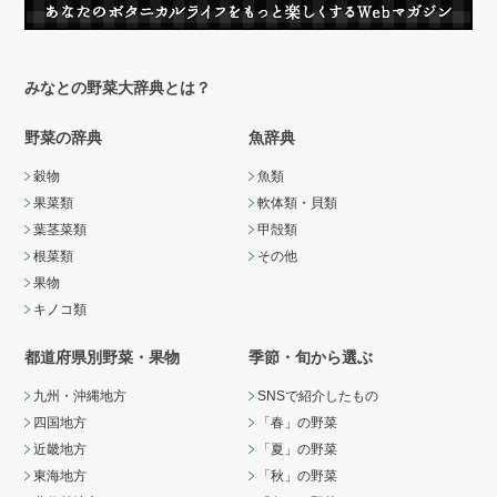
みなとの野菜大辞典とは？
野菜の辞典
魚辞典
穀物
魚類
果菜類
軟体類・貝類
葉茎菜類
甲殻類
根菜類
その他
果物
キノコ類
都道府県別野菜・果物
季節・旬から選ぶ
九州・沖縄地方
SNSで紹介したもの
四国地方
「春」の野菜
近畿地方
「夏」の野菜
東海地方
「秋」の野菜