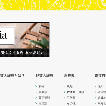
菜大辞典とは？
野菜の辞典
魚辞典
都道府
穀物
魚類
九州
果菜類
軟体類・貝類
四国
葉茎菜類
甲殻類
近畿
根菜類
その他
東海