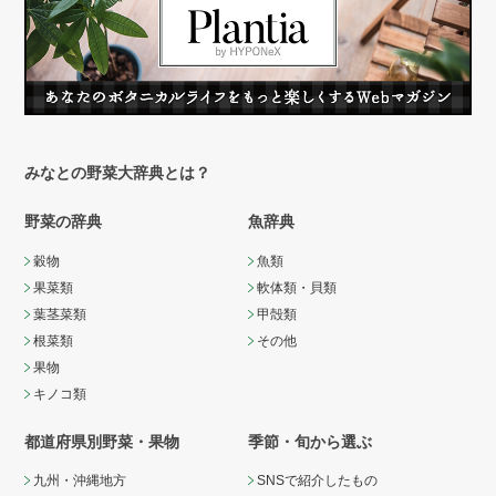
みなとの野菜大辞典とは？
野菜の辞典
魚辞典
穀物
魚類
果菜類
軟体類・貝類
葉茎菜類
甲殻類
根菜類
その他
果物
キノコ類
都道府県別野菜・果物
季節・旬から選ぶ
九州・沖縄地方
SNSで紹介したもの