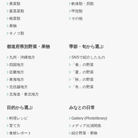
果菜類
軟体類・貝類
葉茎菜類
甲殻類
根菜類
その他
果物
キノコ類
都道府県別野菜・果物
季節・旬から選ぶ
九州・沖縄地方
SNSで紹介したもの
四国地方
「春」の野菜
近畿地方
「夏」の野菜
東海地方
「秋」の野菜
北信越地方
「冬」の野菜
北海道・東北地方
目的から選ぶ
みなとの日常
料理レシピ
Gallery (Photolibrary)
育て方
メディア出演関係
食材レポート
紹介野菜・果物