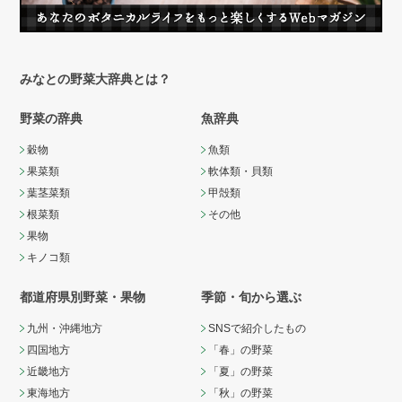
みなとの野菜大辞典とは？
野菜の辞典
魚辞典
穀物
魚類
果菜類
軟体類・貝類
葉茎菜類
甲殻類
根菜類
その他
果物
キノコ類
都道府県別野菜・果物
季節・旬から選ぶ
九州・沖縄地方
SNSで紹介したもの
四国地方
「春」の野菜
近畿地方
「夏」の野菜
東海地方
「秋」の野菜